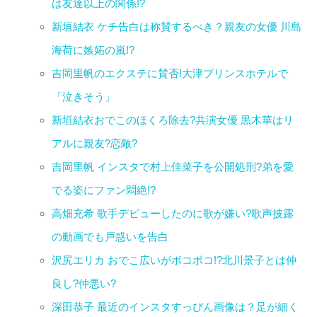
は友達以上の関係!?
新垣結衣 ケチ告白は称賛するべき？親友の女優 川島
海荷に嫉妬の嵐!?
吉岡里帆のエクステに賛否!大津プリンスホテルで
「泣きそう」
新垣結衣おでこのほくろ除去?共演女優 黒木華はリ
アルに親友?恋敵?
吉岡里帆 インスタで村上佳菜子を公開処刑?弟を愛
でる姿にファン悶絶!?
高畑充希 歌手デビューしたのに歌が嫌い?歌声披露
の動画でも戸惑いを告白
沢尻エリカ おでこ広いがボコボコ!?北川景子とは仲
良し?仲悪い?
深田恭子 最近のインスタすっぴん画像は？足が細く