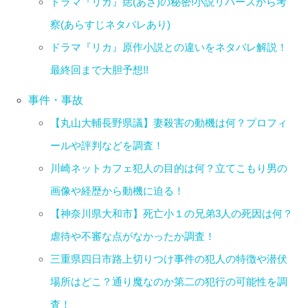
ドラマ『リカ』痣(あざ)の秘密!小説リバースから考
察(あらすじネタバレあり)
ドラマ『リカ』原作小説との違いをネタバレ解説！
最終回まで大胆予想!!
事件・事故
【丸山大輔長野県議】妻殺害の動機は何？プロフィ
ールや評判などを調査！
川崎ネットカフェ犯人の目的は何？立てこもり男の
画像や経歴から動機に迫る！
【神奈川県大和市】死亡小１の兄弟3人の死因は何？
虐待や不審な点がなかったか調査！
三重県四日市路上切りつけ事件の犯人の特徴や潜伏
場所はどこ？通り魔なのか第二の犯行の可能性を調
査！