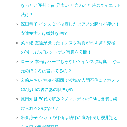
なったと評判！昔"足太い"と言われた時のダイエット
法は？
深田恭子 インスタで披露したピアノの腕前が凄い！
安達祐実とは微妙な仲!?
菜々緒 友達が撮ったインスタ写真が恐すぎ！究極
の"すっぴん"レントゲン写真を公開！
ローラ 本当はハーフじゃない？インスタ写真 目や口
元のほくろは書いてるの？
宮崎あおい 性格が原因で波瑠が人間不信に？カメラ
CM起用の裏にあの映画が!?
原田知世 50代で解放!?ブレンディのCMに出演し続
けられるのはなぜ？
米倉涼子 シカゴの評価は酷評の嵐?仲良し櫻井翔と
タメ口で熱愛疑惑!?