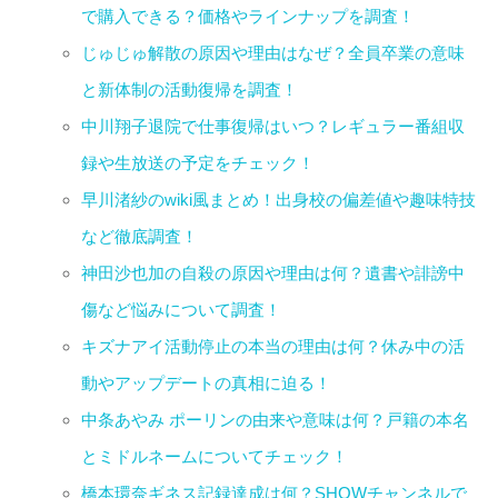
で購入できる？価格やラインナップを調査！
じゅじゅ解散の原因や理由はなぜ？全員卒業の意味
と新体制の活動復帰を調査！
中川翔子退院で仕事復帰はいつ？レギュラー番組収
録や生放送の予定をチェック！
早川渚紗のwiki風まとめ！出身校の偏差値や趣味特技
など徹底調査！
神田沙也加の自殺の原因や理由は何？遺書や誹謗中
傷など悩みについて調査！
キズナアイ活動停止の本当の理由は何？休み中の活
動やアップデートの真相に迫る！
中条あやみ ポーリンの由来や意味は何？戸籍の本名
とミドルネームについてチェック！
橋本環奈ギネス記録達成は何？SHOWチャンネルで