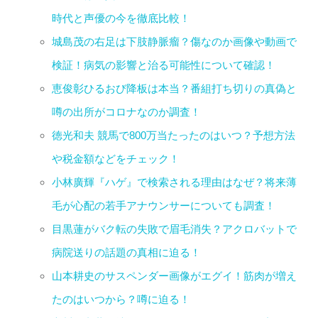
時代と声優の今を徹底比較！
城島茂の右足は下肢静脈瘤？傷なのか画像や動画で
検証！病気の影響と治る可能性について確認！
恵俊彰ひるおび降板は本当？番組打ち切りの真偽と
噂の出所がコロナなのか調査！
徳光和夫 競馬で800万当たったのはいつ？予想方法
や税金額などをチェック！
小林廣輝『ハゲ』で検索される理由はなぜ？将来薄
毛が心配の若手アナウンサーについても調査！
目黒蓮がバク転の失敗で眉毛消失？アクロバットで
病院送りの話題の真相に迫る！
山本耕史のサスペンダー画像がエグイ！筋肉が増え
たのはいつから？噂に迫る！