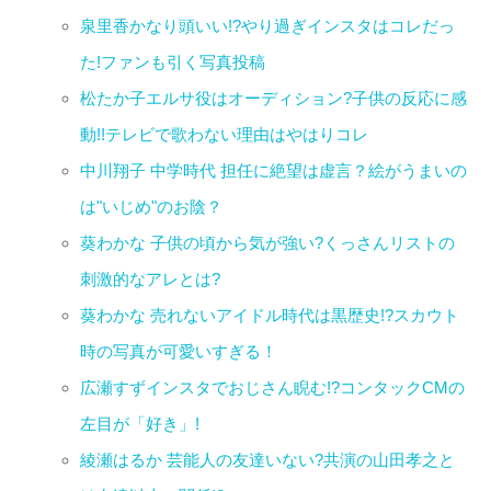
泉里香かなり頭いい!?やり過ぎインスタはコレだっ
た!ファンも引く写真投稿
松たか子エルサ役はオーディション?子供の反応に感
動!!テレビで歌わない理由はやはりコレ
中川翔子 中学時代 担任に絶望は虚言？絵がうまいの
は"いじめ"のお陰？
葵わかな 子供の頃から気が強い?くっさんリストの
刺激的なアレとは?
葵わかな 売れないアイドル時代は黒歴史!?スカウト
時の写真が可愛いすぎる！
広瀬すずインスタでおじさん睨む!?コンタックCMの
左目が「好き」!
綾瀬はるか 芸能人の友達いない?共演の山田孝之と