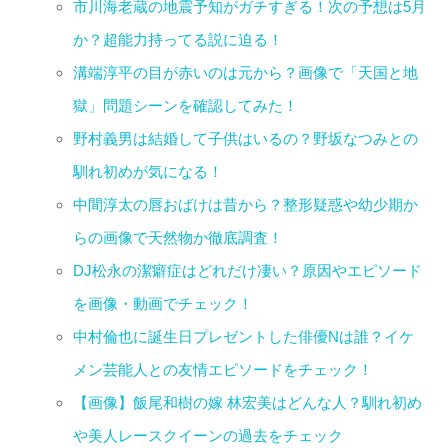
市川海老蔵の地震予知がガチすぎる！次の予想は5月
か？超能力持ってる説に迫る！
溝端淳平の目が赤いのは元から？画像で「天国と地
獄」問題シーンを確認してみた！
野村義男は結婚して子供はいるの？野坂なつみとの
馴れ初めが気になる！
中間淳太の唇おばけは昔から？整形疑惑や幼少期か
らの画像で天然物か徹底調査！
DJ松永の潔癖症はどれだけ凄い？原因やエピソード
を画像・動画でチェック！
中村倫也に誕生日プレゼントした俳優Nは誰？イケ
メン芸能人との友情エピソードをチェック！
【画像】飯尾和樹の嫁 林宏美はどんな人？馴れ初め
や美人レースクイーンの過去をチェック