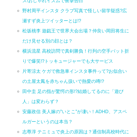
ス!おしゃれイズムで衝撃告白
野村周平インスタ クラブ写真で怪しい留学疑惑?広
瀬すず炎上ツイッターとは!?
松坂桃李 遊戯王で世界大会出場？仲良い岡田将生に
だけ見せる別の顔とは？
横浜流星 高校訪問で真剣勝負！行列の空手バット折
りで爆笑!?トッキュージャーでも大サービス
片寄涼太 ケガで救急車インスタ事件って?お似合い
の土屋太鳳を赤ちゃん扱いで熱愛の噂!?
田中圭 足の指が驚愕の形!?結婚してるのに「遊び
人」は変わらず？
安藤政信 美人嫁の”いとこ”が凄い！ADHD、アスペ
ルガーというのは本当？
志尊淳 テニミュで炎上の原因は？通信制高校時代に