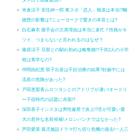
米倉涼子 安住紳一郎 東スポ「恋人」報道は本当!?離
婚歴の影響は?ニューヨークで驚きの本音とは?
白石麻衣 握手会の欠席理由は本当に多忙？性格がキ
ツイ、つまらないと言われるのはなぜ？
篠原涼子 旦那との馴れ初めは略奪婚!?子供2人の小学
校は青学なの?
仲間由紀恵 双子出産は不妊治療の結果?妊娠中には
流産の危険があった?
戸田恵梨香ムロツヨシとのアドリブが凄い!オードリ
ー子役時代の話題に赤面!?
深田恭子インスタは男性厳禁で炎上!?舌が可愛い愛
犬の意外な名前候補!メロンパンナではなかった?
芦田愛菜 孤児施設ドラマ打ち切り危機の過去!一人三