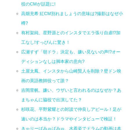
役のCMが話題に!
高畑充希 紅CM別れましょうの意味は?撮影はなぜ小
樽?
有村架純、星野源とのインスタでエラ張り自虐!?加
工なし!すっぴんに驚き！
広瀬すず「朝ドラ」決定も、嫌い見ないの声!?オー
ディションなしは脚本家の意向?
土屋太鳳、インスタから山崎賢人を削除？壁ドン映
画の英語教師役って誰？
吉岡里帆、嫌い、ウザいと言われるのはなぜか？あ
まちゃんに脇役で出演してた？
杉咲花、平野紫耀との対談で仲良しアピール！足が
速いのは本当か？ドラマやインタビューで検証！
きゃりーぱみゅぱみゅ、水着姿でドラムの動画は本