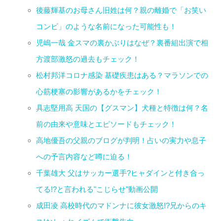
後藤輝基のお母さん旧姓は何？親の離婚で「お笑い
コンビ」のような名前になった可能性も！
児嶋一哉 金スマの裏かぶりはなぜ？裏番組出演で相
方渡部激怒の過去もチェック！
松村邦洋コロナ感染 基礎疾患はある？マラソンでの
心筋梗塞の影響があるかをチェック！
具志堅用高 天国の【グスマン】犬種と特徴は何？名
前の由来や意味とエピソードもチェック！
高地優吾の父親のブログが判明！占いの実力や息子
への予言内容など噂に迫る！
千葉雄大 父はサッカー選手?ヒャダインと付き合っ
てる!?と言われる"こじらせ"動画公開
成田凌 高校時代のマドンナに彼女激怒!?兄からのキ