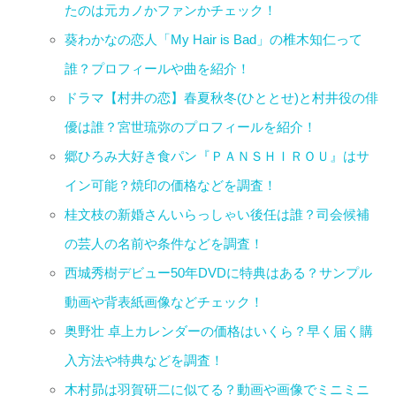
たのは元カノかファンかチェック！
葵わかなの恋人「My Hair is Bad」の椎木知仁って
誰？プロフィールや曲を紹介！
ドラマ【村井の恋】春夏秋冬(ひととせ)と村井役の俳
優は誰？宮世琉弥のプロフィールを紹介！
郷ひろみ大好き食パン『ＰＡＮＳＨＩＲＯＵ』はサ
イン可能？焼印の価格などを調査！
桂文枝の新婚さんいらっしゃい後任は誰？司会候補
の芸人の名前や条件などを調査！
西城秀樹デビュー50年DVDに特典はある？サンプル
動画や背表紙画像などチェック！
奥野壮 卓上カレンダーの価格はいくら？早く届く購
入方法や特典などを調査！
木村昴は羽賀研二に似てる？動画や画像でミニミニ