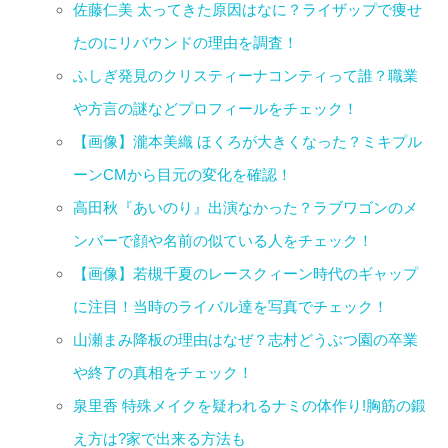
佐藤仁美 太ってきた原因はなに？ライザップで痩せ
たのにリバウンドの理由を調査！
ふしぎ発見のクリスティーナコンティって誰？職業
や方言の謎などプロフィールをチェック！
【画像】瀧本美織 ほくろが大きくなった？ミキプル
ーンCMから目元の変化を確認！
高田秋『あいのり』出演なかった？ラブワゴンのメ
ンバーで顔や名前の似ている人をチェック！
【画像】若槻千夏のレースクィーン時代のギャップ
に注目！当時のライバル達を写真でチェック！
山瀬まみ降板の理由はなぜ？志村どうぶつ園の卒業
や終了の真相をチェック！
泉里香 特殊メイクを疑われるナミの体作り!胸筋の鍛
え方は?家で出来る方法も