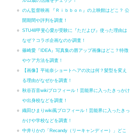
ル12歳の活躍をチェック！
のん監督映画 『Ｒｉｂｂｏｎ』の上映館はどこ？ 公
開期間や評判を調査！
STU48甲斐心愛が受験に『ただよび』使った理由は
なぜ？コラボ企画なのか調査！
篠崎愛『IDEA』写真集の唇アップ画像はどこ？特徴
やケア方法を調査！
【画像】平祐奈ショートヘアの次は何？髪型を変え
る理由がなぜかを調査！
秋谷百音wikiプロフィール！芸能界に入ったきっかけ
や出身校などを調査！
織田ひまりwiki風プロフィール！芸能界に入ったきっ
かけや学校などを調査！
中井りかの「Recandy（リーキャンディー）」どこ