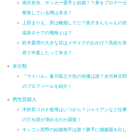
南沢奈央、サッカー選手と結婚！？鼻をプロテーゼ
整形している噂は本当？
上田まりえ、実は離婚してた？旅ずきんちゃんの初
温泉ロケでの懺悔とは？
鈴木愛理の大きな目はメザイクのおかげ？高校を首
席で卒業したって本当？
未分類
『マイハル』峯川龍之介役の俳優は誰？水沢林太郎
のプロフィールを紹介！
男性芸能人
木村昴コロナ復帰はいつから？ジャイアンなど仕事
の穴を誰が埋めるのか調査！
キンコン西野の結婚相手は誰？勝手に婚姻届を出し