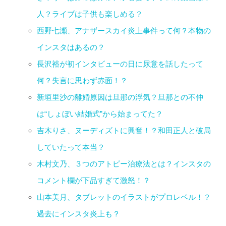
人？ライブは子供も楽しめる？
西野七瀬、アナザースカイ炎上事件って何？本物の
インスタはあるの？
長沢裕が初インタビューの日に尿意を話したって
何？失言に思わず赤面！？
新垣里沙の離婚原因は旦那の浮気？旦那との不仲
は“しょぼい結婚式”から始まってた？
吉木りさ、ヌーディズトに興奮！？和田正人と破局
していたって本当？
木村文乃、３つのアトピー治療法とは？インスタの
コメント欄が下品すぎて激怒！？
山本美月、タブレットのイラストがプロレベル！？
過去にインスタ炎上も？