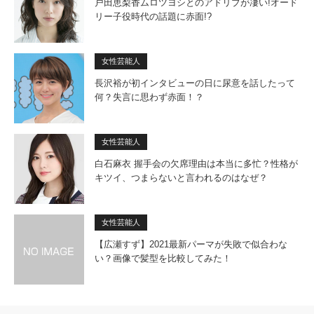
戸田恵梨香ムロツヨシとのアドリブが凄い!オード
リー子役時代の話題に赤面!?
女性芸能人
長沢裕が初インタビューの日に尿意を話したって
何？失言に思わず赤面！？
女性芸能人
白石麻衣 握手会の欠席理由は本当に多忙？性格が
キツイ、つまらないと言われるのはなぜ？
女性芸能人
【広瀬すず】2021最新パーマが失敗で似合わな
い？画像で髪型を比較してみた！