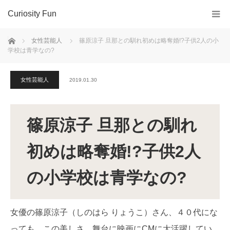
Curiosity Fun
ホーム
女性芸能人
篠原涼子 旦那との馴れ初めは略奪婚!?子供2人の小
学校は青学なの?
女性芸能人
2019.01.30
篠原涼子 旦那との馴れ
初めは略奪婚!?子供2人
の小学校は青学なの?
女優の篠原涼子（しのはら りょうこ）さん、４０代にな
っても、この美しさ。舞台に映画にCMに大活躍してい