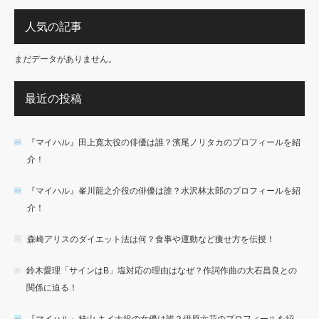
人気の記事
まだデータがありません。
最近の投稿
『マイハル』田上寛太役の俳優は誰？濱尾ノリタカのプロフィールを紹
介！
『マイハル』峯川龍之介役の俳優は誰？水沢林太郎のプロフィールを紹
介！
森崎アリスのダイエット法は何？食事や運動など痩せ方を伝授！
鈴木愛理「サインはB」塩対応の理由はなぜ？作詞作曲の大石昌良との
関係に迫る！