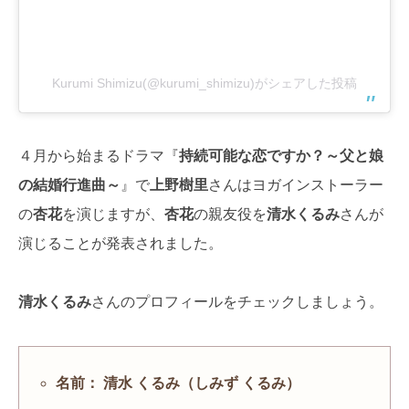
Kurumi Shimizu(@kurumi_shimizu)がシェアした投稿
４月から始まるドラマ『
持続可能な恋ですか？～父と娘
の結婚行進曲～
』で
上野樹里
さんはヨガインストーラー
の
杏花
を演じますが、
杏花
の親友役を
清水くるみ
さんが
演じることが発表されました。
清水くるみ
さんのプロフィールをチェックしましょう。
名前： 清水 くるみ（しみず くるみ）