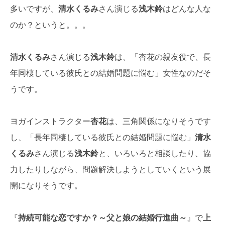
多いですが、
清水くるみ
さん演じる
浅木鈴
はどんな人な
のか？というと。。。
清水くるみ
さん演じる
浅木鈴
は、「杏花の親友役で、長
年同棲している彼氏との結婚問題に悩む」女性なのだそ
うです。
ヨガインストラクター
杏花
は、三角関係になりそうです
し、「長年同棲している彼氏との結婚問題に悩む」
清水
くるみ
さん演じる
浅木鈴
と、いろいろと相談したり、協
力したりしながら、問題解決しようとしていくという展
開になりそうです。
『
持続可能な恋ですか？～父と娘の結婚行進曲～
』で
上