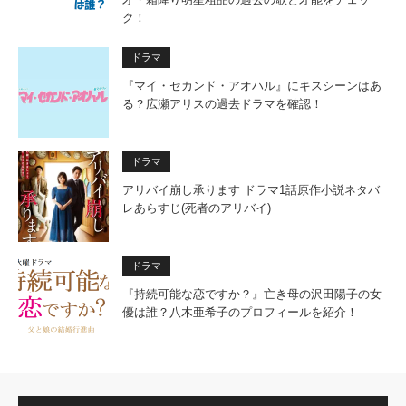
ク！
ドラマ
『マイ・セカンド・アオハル』にキスシーンはあ
る？広瀬アリスの過去ドラマを確認！
ドラマ
アリバイ崩し承ります ドラマ1話原作小説ネタバ
レあらすじ(死者のアリバイ)
ドラマ
『持続可能な恋ですか？』亡き母の沢田陽子の女
優は誰？八木亜希子のプロフィールを紹介！