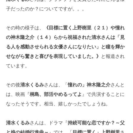
子だったのか？についてですが。。。
その時の様子は、
《目標に置く上野樹里（２１）や憧れ
の神木隆之介（１４）らから祝福された清水さんは「見
る人を感動させられる女優さんになりたい」と瞳を輝か
せながら驚きと喜びを表現していました。》
と報道され
ています。
その後
清水くるみ
さんは、「
憧れの」神木隆之介
さんと
は、映画『
桐島、部活やめるってよ
』で共演することに
なったそうです。相当、嬉しかったでしょうね。
清水くるみ
さんは、ドラマ『
持続可能な恋ですか？～父
と娘の結婚行進曲～
』では、「
目標に置く」上野樹里
さ