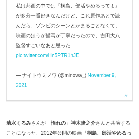
私は邦画の中では『桐島、部活やめるってよ』
が多分一番好きなんだけど、これ原作あとで読
んだら、ゾンビのシーンとかまるごとなくて、
映画のほうが描写が丁寧だったので、吉田大八
監督すごいなあと思った
pic.twitter.com/Hn5PTR1hJE
— ナイトウミノワ (@minowa_)
November 9,
2021
清水くるみ
さんが「
憧れの」神木隆之介
さんと共演する
ことになった、2012年公開の映画『
桐島、部活やめるっ