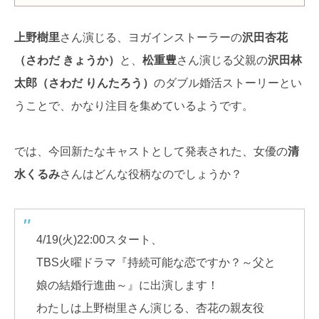
上野樹里
さん演じる、ヨガインストーラーの
沢田杏花
（さわだ きょうか）
と、
松重豊
さん演じる父親の
沢田林
太郎（さわだ りんたろう）
のダブル婚活ストーリーとい
うことで、かなり注目を集めているようです。
では、今回新たなキャストとして発表された、女優の
清
水くるみ
さんはどんな役柄なのでしょうか？
4/19(火)22:00スタート、
TBS火曜ドラマ『持続可能な恋ですか？～父と
娘の結婚行進曲～』に出演します！
わたしは上野樹里さん演じる、杏花の親友役