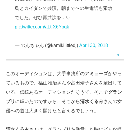
島とカイダンで共演。朝まで〜の生電話も素敵
でした。ぜひ再共演を…♡
pic.twitter.com/aLtrX6Ypqk
— のんちゃん (@kamikilittledj)
April 30, 2018
このオーディションは、大手事務所の
アミューズ
がやっ
ているもので、福山雅治さんや富田靖子さんを輩出して
いる、伝統あるオーディションだそうで、そこで
グラン
プリ
に輝いたのですから、そこから
清水くるみ
さんの女
優への道は大きく開けたと言えるでしょう。
清水くるみ
さんは、グランプリを受賞した時にどんな様