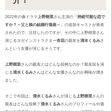
介！
2022年の春ドラマ
上野樹里
さん主演の『
持続可能な恋で
すか？～父と娘の結婚行進曲～
』の追加キャストが発表
されたので、注目したのですが、その中に上野樹里さん
演じるヨガインストラクター
杏花
の親友を
清水くるみ
さ
んという女優が演じるそうです。
上野樹里
さんの親友とはどんな役柄なのか？親友役を演
じる
清水くるみ
さんはどんな女優さんなのか興味が湧き
ました。
そこで今回は、
清水くるみ
さんが演じる
上野樹里
さんの
親友はどんな役柄？
清水くるみ
さんのプロフィールや過