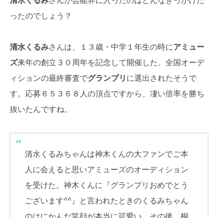
清水くるみ
さんが芸能界に入ったのはどんなきっかけだ
ったのでしょう？
清水くるみ
さんは、１３歳・中学１年生の時に
アミュー
ズ
来年の創立３０周年を記念して開催した、全国オーデ
ィションの最終審査で
グランプリ
に選出されたそうで
す。応募６５３６８人の頂点ですから、凄い倍率を勝ち
抜いたんですね。
清水くるみちゃんは神木くんの大ファンでご本
人に会えると思いアミューズのオーディション
を受けた。神木くんに『グランプリおめでとう
ございます^^』と言われたときのくるみちゃん
のはにかんだ笑顔が本当に可愛い。その後、桐