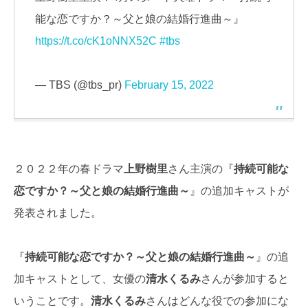
能な恋ですか？～父と娘の結婚行進曲～』
https://t.co/cK1oNNX52C
#tbs
— TBS (@tbs_pr)
February 15, 2022
２０２２年の春ドラマ
上野樹里
さん主演の『
持続可能な
恋ですか？～父と娘の結婚行進曲～
』の追加キャストが
発表されました。
『
持続可能な恋ですか？～父と娘の結婚行進曲～
』の追
加キャストとして、女優の
清水くるみ
さんが参加すると
いうことです。
清水くるみ
さんはどんな役での参加にな