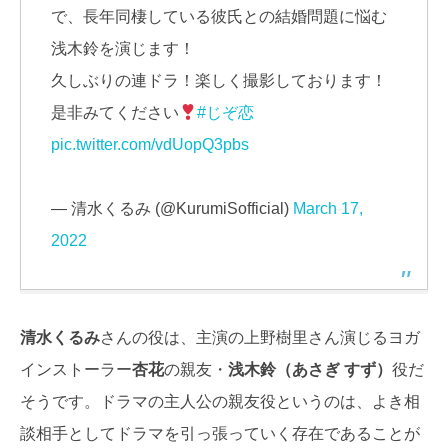
で、長年同棲している彼氏との結婚問題に悩む
浅木鈴を演じます！
久しぶりの連ドラ！楽しく撮影しております！
是非みてください
#じぞ恋
pic.twitter.com/vdUopQ3pbs
— 清水くるみ (@KurumiSofficial)
March 17,
2022
清水くるみ
さんの役は、主演の上野樹里さん演じるヨガ
インストーラー
杏花
の親友・
浅木鈴（あさぎ すず）
役だ
そうです。ドラマの主人公の親友役というのは、よき相
談相手としてドラマを引っ張っていく存在であることが