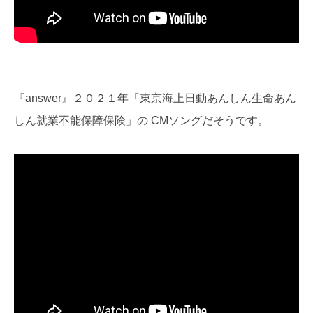
『answer』２０２１年「東京海上日動あんしん生命あん
しん就業不能保障保険」の CMソングだそうです。