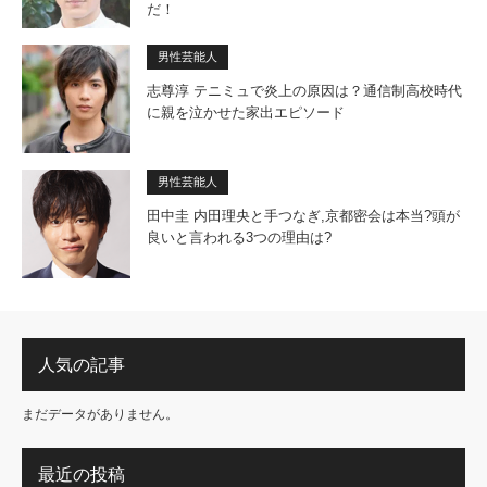
だ！
男性芸能人
志尊淳 テニミュで炎上の原因は？通信制高校時代
に親を泣かせた家出エピソード
男性芸能人
田中圭 内田理央と手つなぎ,京都密会は本当?頭が
良いと言われる3つの理由は?
人気の記事
まだデータがありません。
最近の投稿