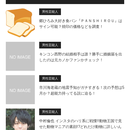
男性芸能人
郷ひろみ大好き食パン『ＰＡＮＳＨＩＲＯＵ』は
サイン可能？焼印の価格などを調査！
男性芸能人
キンコン西野の結婚相手は誰？勝手に婚姻届を出
したのは元カノかファンかチェック！
男性芸能人
市川海老蔵の地震予知がガチすぎる！次の予想は5
月か？超能力持ってる説に迫る！
男性芸能人
中村倫也 インスタのハリ系に戦慄!!動物王国で見
せた動物マニアの素顔!?どれだけ動物に詳しいん