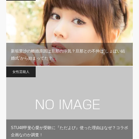
新垣里沙の離婚原因は旦那の浮気？旦那との不仲は“しょぼい結
婚式”から始まってた？…
女性芸能人
STU48甲斐心愛が受験に『ただよび』使った理由はなぜ？コラボ
企画なのか調査！