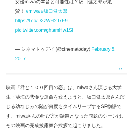
女優miwaの本音と可能性は？坂口健太郎が絶
賛！
#miwa
#坂口健太郎
https://t.co/D3zWH2J7E9
pic.twitter.com/ghtemHw1Sl
— シネマトゥデイ (@cinematoday)
February 5,
2017
映画「君と１００回目の恋」は、miwaさん演じる大学
生・葵海の悲惨な運命を変えようと、坂口健太郎さん演
じる幼なじみの陸が何度もタイムリープするSF物語で
す。miwaさんの呼び方が話題となった問題のシーンは、
その映画の完成披露舞台挨拶で起こりました。