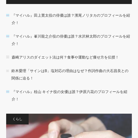
『マイハル』田上寛太役の俳優は誰？濱尾ノリタカのプロフィールを紹
介！
『マイハル』峯川龍之介役の俳優は誰？水沢林太郎のプロフィールを紹
介！
森崎アリスのダイエット法は何？食事や運動など痩せ方を伝授！
鈴木愛理「サインはB」塩対応の理由はなぜ？作詞作曲の大石昌良との
関係に迫る！
『マイハル』桂山 キイナ役の女優は誰？伊原六花のプロフィールを紹
介！
くらし