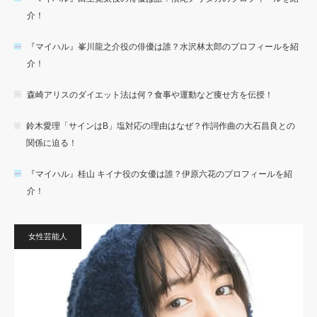
介！
『マイハル』峯川龍之介役の俳優は誰？水沢林太郎のプロフィールを紹
介！
森崎アリスのダイエット法は何？食事や運動など痩せ方を伝授！
鈴木愛理「サインはB」塩対応の理由はなぜ？作詞作曲の大石昌良との
関係に迫る！
『マイハル』桂山 キイナ役の女優は誰？伊原六花のプロフィールを紹
介！
女性芸能人