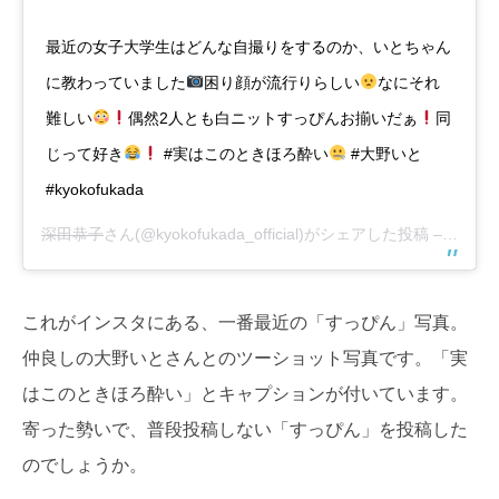
最近の女子大学生はどんな自撮りをするのか、いとちゃん
に教わっていました
困り顔が流行りらしい
なにそれ
難しい
偶然2人とも白ニットすっぴんお揃いだぁ
同
じって好き
#実はこのときほろ酔い
#大野いと
#kyokofukada
深田恭子
さん(@kyokofukada_official)がシェアした投稿 –
2016
これがインスタにある、一番最近の「すっぴん」写真。
仲良しの大野いとさんとのツーショット写真です。「実
はこのときほろ酔い」とキャプションが付いています。
寄った勢いで、普段投稿しない「すっぴん」を投稿した
のでしょうか。