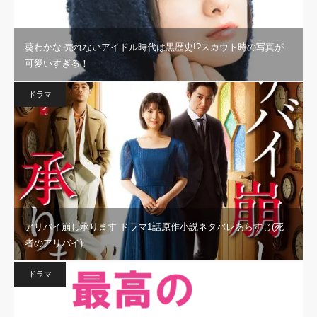
葵わかな 売れないアイドル時代は黒歴史!?スカウト時の写真が
可愛いすぎる！
ドラマ
アリバイ崩し承ります ドラマ1話原作小説ネタバレあらすじ(死
者のアリバイ)
ドラマ