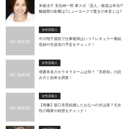
米倉涼子 安住紳一郎 東スポ「恋人」報道は本当!?
離婚歴の影響は?ニューヨークで驚きの本音とは?
女性芸能人
中川翔子退院で仕事復帰はいつ？レギュラー番組
収録や生放送の予定をチェック！
女性芸能人
壇蜜本名のキラキラネームは何？『支靜加』の読
み方と由来を調査！
女性芸能人
【画像】坂口杏里結婚したおなべの夫は誰？元女
性の職業や経歴をチェック！