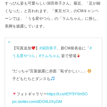
すっぴん姿も可愛らしい深田恭子さん。最近、「足が細
くなった」と言われます。「東京ガス」のCMキャンペ
ーンでは、「うる星やつら」の「ラムちゃん」に扮し、
美脚を披露しています。
【写真追加
】
#深田恭子
、新CM発表会に「
#
うる星やつら
」
#ラムちゃん
姿で登場
“だっちゃ”言葉披露に赤面「恥ずかしい…」
子どもたちとダンスも
フォトギャラリー
https://t.co/rEfY8Y0m5O
pic.twitter.com/dDO4L0XyGM