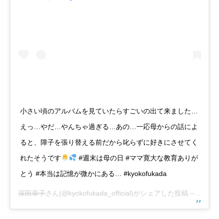
小さい頃のアルバムを見ていたらすごいの出て来ました…
えっ…やだ…やんちゃ過ぎる…あの…一応母からの話によ
ると、障子を張り替える前だから叱らずに好きにさせてく
れたそうです
#週末は母の日 #ママ寛大な教育ありが
とう #本当は記憶が微かにある… #kyokofukada
深田恭子
さん(@kyokofukada_official)がシェアした投稿 –
2017