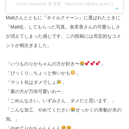
A post shared by 泉 里香 Rika Izumi (@rika_izumi_)
Mattさんとともに『ネイルクイーン』に選ばれたときに
「Matt化」してもらった写真。泉里香さんの可愛らしさ
が消えてしまった感じです。この投稿には否定的なコメ
ントが相次ぎました。
「いつものりかちゃんの方が好き〜
」
「びっくり…ちょっと怖いかも
」
「マット化はダメでしょ
」
「素の方が万倍可愛いわー」
「ごめんなさい。いずみさん、ダメだと思います、」
「こんな加工、やめてください
せっかくの美貌が水の
泡。」
「やめてりかちゃんんんん
」