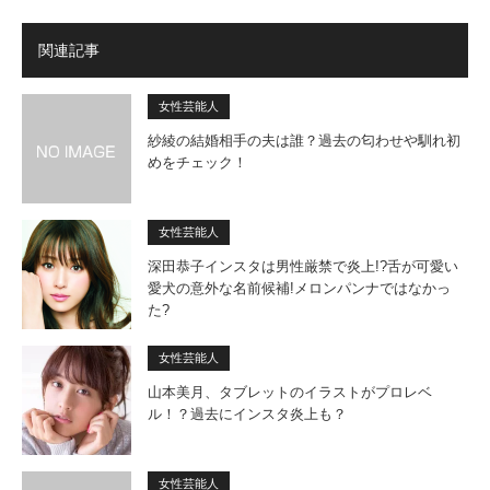
関連記事
女性芸能人
紗綾の結婚相手の夫は誰？過去の匂わせや馴れ初
めをチェック！
女性芸能人
深田恭子インスタは男性厳禁で炎上!?舌が可愛い
愛犬の意外な名前候補!メロンパンナではなかっ
た?
女性芸能人
山本美月、タブレットのイラストがプロレベ
ル！？過去にインスタ炎上も？
女性芸能人