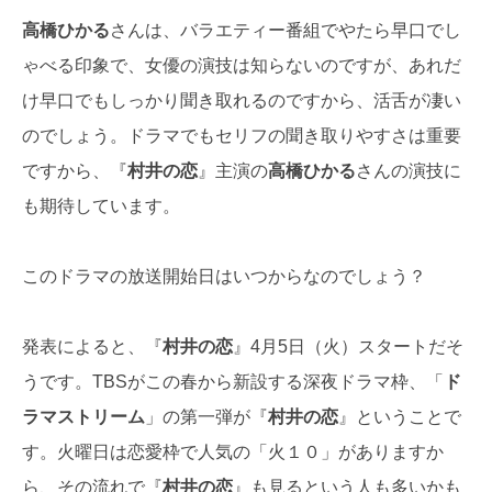
高橋ひかる
さんは、バラエティー番組でやたら早口でし
ゃべる印象で、女優の演技は知らないのですが、あれだ
け早口でもしっかり聞き取れるのですから、活舌が凄い
のでしょう。ドラマでもセリフの聞き取りやすさは重要
ですから、『
村井の恋
』主演の
高橋ひかる
さんの演技に
も期待しています。
このドラマの放送開始日はいつからなのでしょう？
発表によると、『
村井の恋
』4月5日（火）スタートだそ
うです。TBSがこの春から新設する深夜ドラマ枠、「
ド
ラマストリーム
」の第一弾が『
村井の恋
』ということで
す。火曜日は恋愛枠で人気の「火１０」がありますか
ら、その流れで『
村井の恋
』も見るという人も多いかも