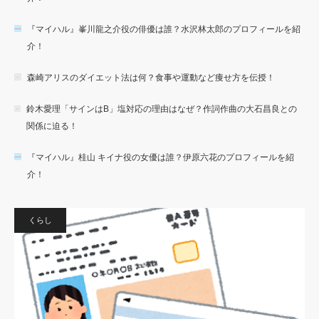
『マイハル』峯川龍之介役の俳優は誰？水沢林太郎のプロフィールを紹
介！
森崎アリスのダイエット法は何？食事や運動など痩せ方を伝授！
鈴木愛理「サインはB」塩対応の理由はなぜ？作詞作曲の大石昌良との
関係に迫る！
『マイハル』桂山 キイナ役の女優は誰？伊原六花のプロフィールを紹
介！
くらし