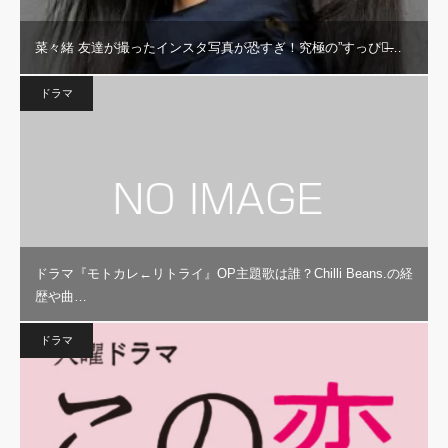
菜々緒 友達が撮ったインスタ写真が恐すぎ！究極の”すっぴん̶…
ドラマ
ドラマ『モトカレ←リトライ』OP主題歌は誰？Chilli Beans.の経
歴や曲…
ドラマ