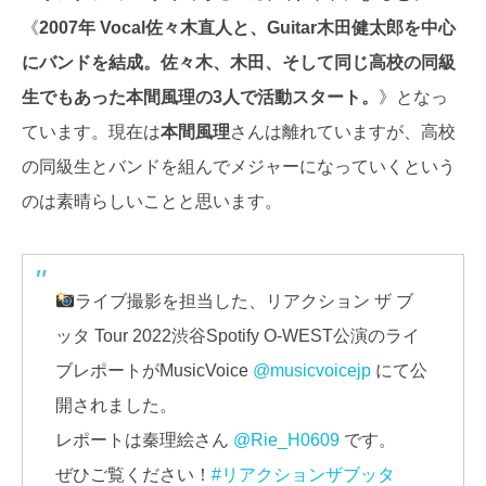
《
2007年 Vocal佐々木直人と、Guitar木田健太郎を中心
にバンドを結成。佐々木、木田、そして同じ高校の同級
生でもあった本間風理の3人で活動スタート。
》となっ
ています。現在は
本間風理
さんは離れていますが、高校
の同級生とバンドを組んでメジャーになっていくという
のは素晴らしいことと思います。
ライブ撮影を担当した、リアクション ザ ブ
ッタ Tour 2022渋谷Spotify O-WEST公演のライ
ブレポートがMusicVoice
@musicvoicejp
にて公
開されました。
レポートは秦理絵さん
@Rie_H0609
です。
ぜひご覧ください！
#リアクションザブッタ