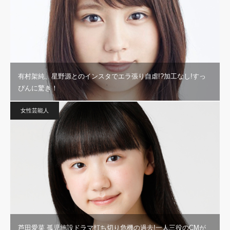
有村架純、星野源とのインスタでエラ張り自虐!?加工なし!すっ
ぴんに驚き！
女性芸能人
芦田愛菜 孤児施設ドラマ打ち切り危機の過去!一人三役のCMが