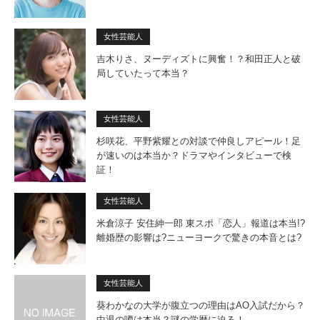
女性芸能人
吉木りさ、ヌーディズトに興奮！？和田正人と破
局していたって本当？
女性芸能人
杉咲花、平野紫耀との対談で仲良しアピール！足
が速いのは本当か？ドラマやインタビューで検
証！
女性芸能人
米倉涼子 安住紳一郎 東スポ「恋人」報道は本当!?
離婚歴の影響は?ニューヨークで驚きの本音とは?
女性芸能人
葵わかなの大学が腹立つの理由はAO入試だから？
中退の噂は本当？謎の学歴に迫る！