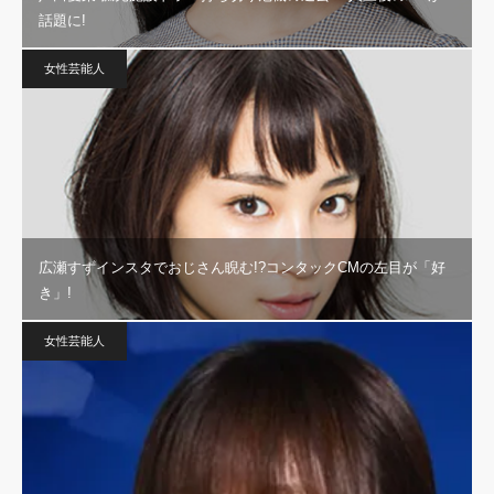
話題に!
女性芸能人
広瀬すずインスタでおじさん睨む!?コンタックCMの左目が「好
き」!
女性芸能人