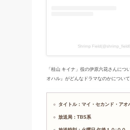
Shrimp Field(@shrimp_
「
桂山
キイナ」役の伊原六花さんにつ
オハル』がどんなドラマなのかについて
タイトル：マイ・セカンド・アオ
放送局：TBS系
放送時刻：火曜日 午後１０:００