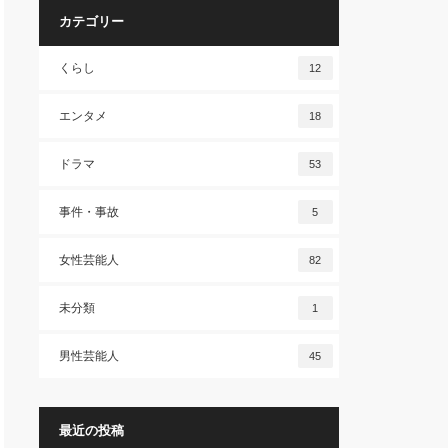
カテゴリー
くらし
12
エンタメ
18
ドラマ
53
事件・事故
5
女性芸能人
82
未分類
1
男性芸能人
45
最近の投稿