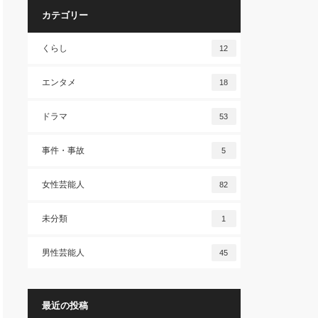
カテゴリー
くらし
12
エンタメ
18
ドラマ
53
事件・事故
5
女性芸能人
82
未分類
1
男性芸能人
45
最近の投稿