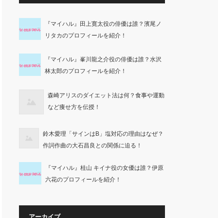
『マイハル』田上寛太役の俳優は誰？濱尾ノ
リタカのプロフィールを紹介！
『マイハル』峯川龍之介役の俳優は誰？水沢
林太郎のプロフィールを紹介！
森崎アリスのダイエット法は何？食事や運動
など痩せ方を伝授！
鈴木愛理「サインはB」塩対応の理由はなぜ？
作詞作曲の大石昌良との関係に迫る！
『マイハル』桂山 キイナ役の女優は誰？伊原
六花のプロフィールを紹介！
アーカイブ