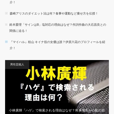
介！
森崎アリスのダイエット法は何？食事や運動など痩せ方を伝授！
鈴木愛理「サインはB」塩対応の理由はなぜ？作詞作曲の大石昌良との
関係に迫る！
『マイハル』桂山 キイナ役の女優は誰？伊原六花のプロフィールを紹
介！
男性芸能人
小林廣輝『ハゲ』で検索される理由はなぜ？将来薄毛が心配の若