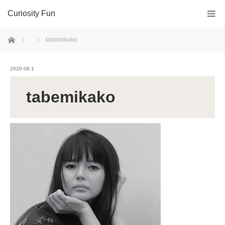
Curiosity Fun
ホーム
tabemikako
2020.08.1
tabemikako