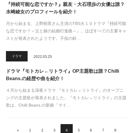
『持続可能な恋ですか？』親友・大石理歩の女優は誰？
水崎綾女のプロフィールを紹介！
月から始まる、上野樹里さん主演のTBS火１０ドラマ『持続可能
な恋ですか？～父と娘の結婚行進曲～』。ほぼすべての主要キャ
ストが発表されたようです。子役の鈴…
ドラマ
2022.03.25
ドラマ『モトカレ←リトライ』OP主題歌は誰？Chilli
Beans.の経歴や曲を紹介！
４月から始まる深夜ドラマ 『モトカレ←リトライ』のオープニ
ングの主題歌が発表されました。『モトカレ←リトライ』の主題
歌は、Chilli Beans.の新曲「マイ…
«
1
2
3
4
5
6
7
8