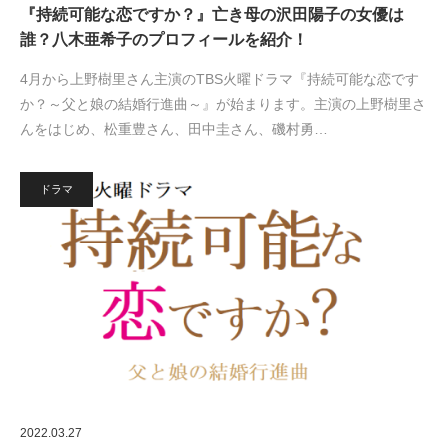
『持続可能な恋ですか？』亡き母の沢田陽子の女優は
誰？八木亜希子のプロフィールを紹介！
4月から上野樹里さん主演のTBS火曜ドラマ『持続可能な恋です
か？～父と娘の結婚行進曲～』が始まります。主演の上野樹里さ
んをはじめ、松重豊さん、田中圭さん、磯村勇…
ドラマ
2022.03.27