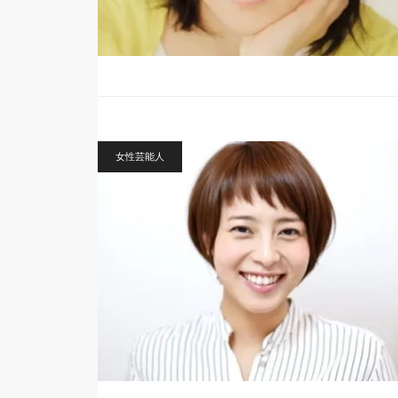
女性芸能人