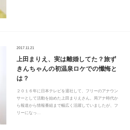
2017.11.21
上田まりえ、実は離婚してた？旅ず
きんちゃんの初温泉ロケでの懺悔と
は？
２０１６年に日本テレビを退社して、フリーのアナウン
サーとして活動を始めた上田まりえさん。局アナ時代か
ら報道から情報番組まで幅広く活躍していましたが、フ
リーになっ…