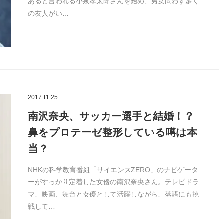
あると言われる小泉孝太郎さんを始め、男女問わず多く
の友人がい…
2017.11.25
南沢奈央、サッカー選手と結婚！？
鼻をプロテーゼ整形している噂は本
当？
NHKの科学教育番組「サイエンスZERO」のナビゲータ
ーがすっかり定着した女優の南沢奈央さん。テレビドラ
マ、映画、舞台と女優として活躍しながら、落語にも挑
戦して…