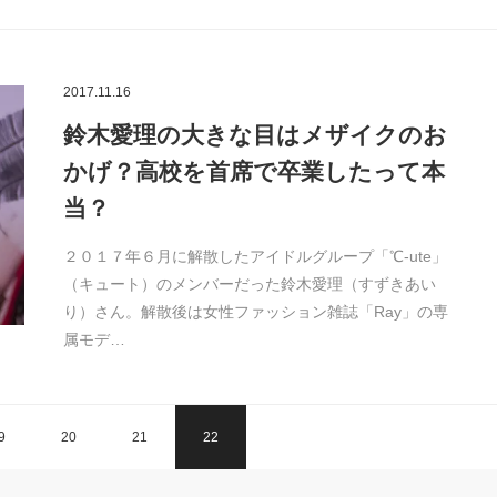
2017.11.16
鈴木愛理の大きな目はメザイクのお
かげ？高校を首席で卒業したって本
当？
２０１７年６月に解散したアイドルグループ「℃-ute」
（キュート）のメンバーだった鈴木愛理（すずきあい
り）さん。解散後は女性ファッション雑誌「Ray」の専
属モデ…
9
20
21
22