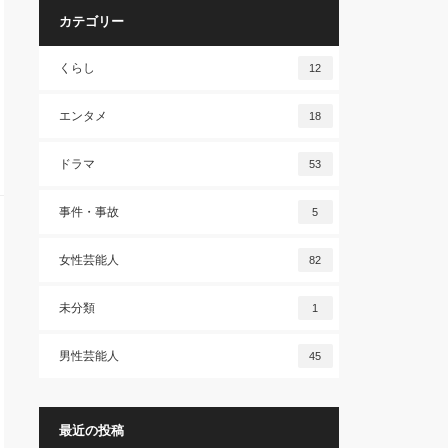
カテゴリー
くらし
12
エンタメ
18
ドラマ
53
事件・事故
5
女性芸能人
82
未分類
1
男性芸能人
45
最近の投稿