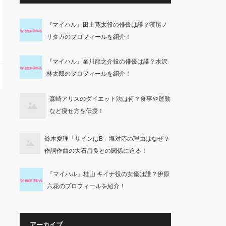
『マイハル』田上寛太役の俳優は誰？濱尾ノ
リタカのプロフィールを紹介！
『マイハル』峯川龍之介役の俳優は誰？水沢
林太郎のプロフィールを紹介！
森崎アリスのダイエット法は何？食事や運動
など痩せ方を伝授！
鈴木愛理「サインはB」塩対応の理由はなぜ？
作詞作曲の大石昌良との関係に迫る！
『マイハル』桂山 キイナ役の女優は誰？伊原
六花のプロフィールを紹介！
アーカイブ