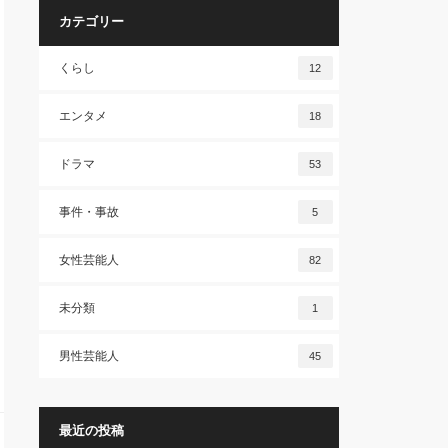
カテゴリー
くらし
12
エンタメ
18
ドラマ
53
事件・事故
5
女性芸能人
82
未分類
1
男性芸能人
45
最近の投稿