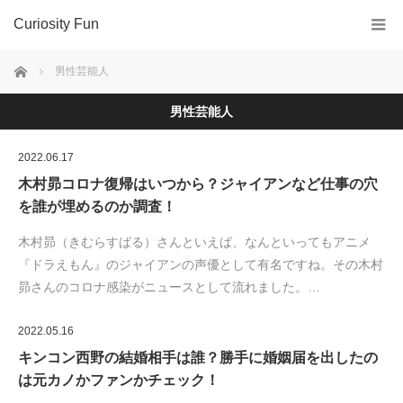
Curiosity Fun
ホーム
男性芸能人
男性芸能人
2022.06.17
木村昴コロナ復帰はいつから？ジャイアンなど仕事の穴
を誰が埋めるのか調査！
木村昴（きむらすばる）さんといえば、なんといってもアニメ
『ドラえもん』のジャイアンの声優として有名ですね。その木村
昴さんのコロナ感染がニュースとして流れました。…
2022.05.16
キンコン西野の結婚相手は誰？勝手に婚姻届を出したの
は元カノかファンかチェック！