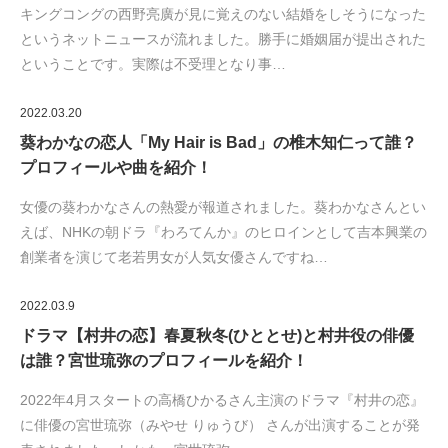
キングコングの西野亮廣が見に覚えのない結婚をしそうになった
というネットニュースが流れました。勝手に婚姻届が提出された
ということです。実際は不受理となり事…
2022.03.20
葵わかなの恋人「My Hair is Bad」の椎木知仁って誰？
プロフィールや曲を紹介！
女優の葵わかなさんの熱愛が報道されました。葵わかなさんとい
えば、NHKの朝ドラ『わろてんか』のヒロインとして吉本興業の
創業者を演じて老若男女が人気女優さんですね…
2022.03.9
ドラマ【村井の恋】春夏秋冬(ひととせ)と村井役の俳優
は誰？宮世琉弥のプロフィールを紹介！
2022年4月スタートの高橋ひかるさん主演のドラマ『村井の恋』
に俳優の宮世琉弥（みやせ りゅうび） さんが出演することが発