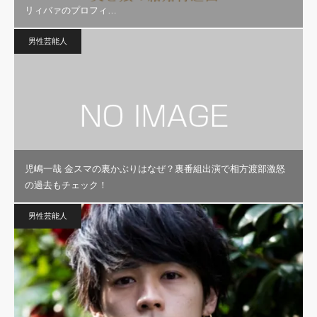
リィバァのプロフィ…
男性芸能人
児嶋一哉 金スマの裏かぶりはなぜ？裏番組出演で相方渡部激怒
の過去もチェック！
男性芸能人