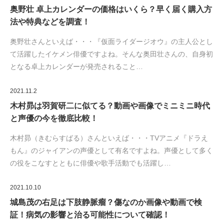
奥野壮 卓上カレンダーの価格はいくら？早く届く購入方
法や特典などを調査！
奥野壮さんといえば・・・『仮面ライダージオウ』の主人公とし
て活躍したイケメン俳優ですよね。そんな奥田壮さんの、自身初
となる卓上カレンダーが発売されること…
2021.11.2
木村昴は羽賀研二に似てる？動画や画像でミニミニ時代
と声優の今を徹底比較！
木村昴（きむらすばる）さんといえば・・・TVアニメ『ドラえ
もん』のジャイアンの声優として有名ですよね。声優として多く
の役をこなすとともに俳優や歌手活動でも活躍し…
2021.10.10
城島茂の右足は下肢静脈瘤？傷なのか画像や動画で検
証！病気の影響と治る可能性について確認！