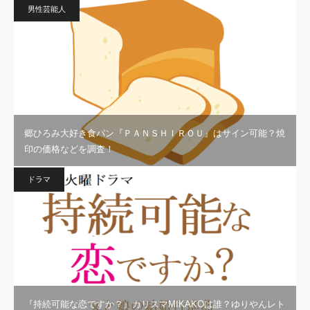
男性芸能人
郷ひろみ大好き食パン『ＰＡＮＳＨＩＲＯＵ』はサイン可能？焼
印の価格などを調査！
ドラマ
『持続可能な恋ですか？』カリスマMIKAKOは誰？ゆりやんレト