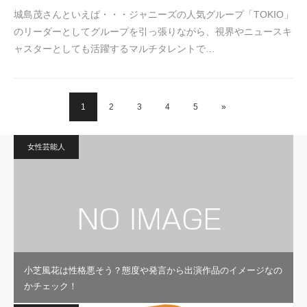
城島茂さんといえば・・・ジャニーズの人気グループ「TOKIO」
のリーダーとしてグループを引っ張りながら、視界やニュースキ
ャスターとしても活躍するマルチタレントで…
1
2
3
4
5
»
女性芸能人
小芝風花は性格悪そう？態度や発言から出演作品のイメージなの
かチェック！