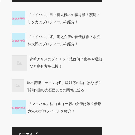
『マイハル』田上寛太役の俳優は誰？濱尾ノ
リタカのプロフィールを紹介！
『マイハル』峯川龍之介役の俳優は誰？水沢
林太郎のプロフィールを紹介！
森崎アリスのダイエット法は何？食事や運動
など痩せ方を伝授！
鈴木愛理「サインはB」塩対応の理由はなぜ？
作詞作曲の大石昌良との関係に迫る！
『マイハル』桂山 キイナ役の女優は誰？伊原
六花のプロフィールを紹介！
アーカイブ