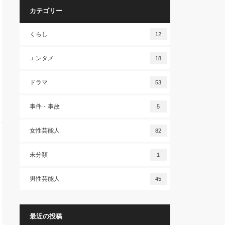
カテゴリー
くらし
12
エンタメ
18
ドラマ
53
事件・事故
5
女性芸能人
82
未分類
1
男性芸能人
45
最近の投稿