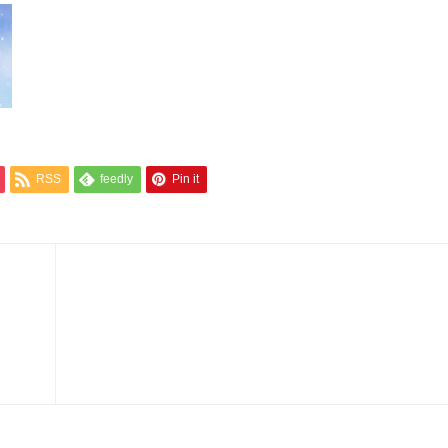
RSS
feedly
Pin it