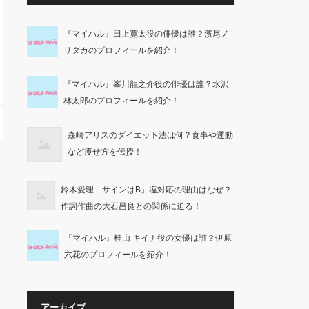
『マイハル』田上寛太役の俳優は誰？濱尾ノ
リタカのプロフィールを紹介！
『マイハル』峯川龍之介役の俳優は誰？水沢
林太郎のプロフィールを紹介！
森崎アリスのダイエット法は何？食事や運動
など痩せ方を伝授！
鈴木愛理「サインはB」塩対応の理由はなぜ？
作詞作曲の大石昌良との関係に迫る！
『マイハル』桂山 キイナ役の女優は誰？伊原
六花のプロフィールを紹介！
アーカイブ