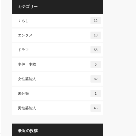
カテゴリー
くらし
12
エンタメ
18
ドラマ
53
事件・事故
5
女性芸能人
82
未分類
1
男性芸能人
45
最近の投稿