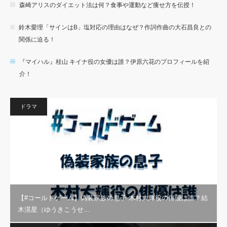
森崎アリスのダイエット法は何？食事や運動など痩せ方を伝授！
鈴木愛理「サインはB」塩対応の理由はなぜ？作詞作曲の大石昌良との
関係に迫る！
『マイハル』桂山 キイナ役の女優は誰？伊原六花のプロフィールを紹
介！
ドラマ
【#コールドゲーム】偽装家族の息子 木村大輝役の俳優は誰？結
木滉星（ゆうきこうせ…