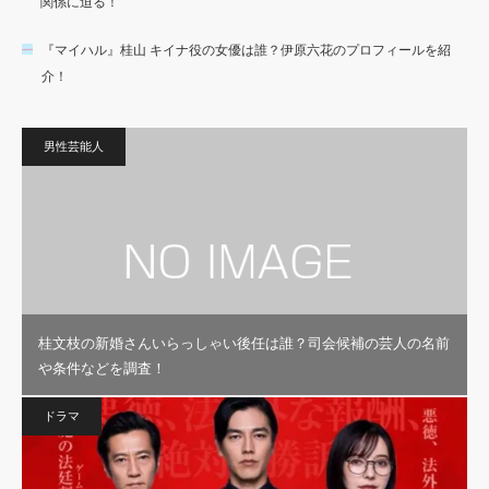
関係に迫る！
『マイハル』桂山 キイナ役の女優は誰？伊原六花のプロフィールを紹
介！
男性芸能人
桂文枝の新婚さんいらっしゃい後任は誰？司会候補の芸人の名前
や条件などを調査！
ドラマ