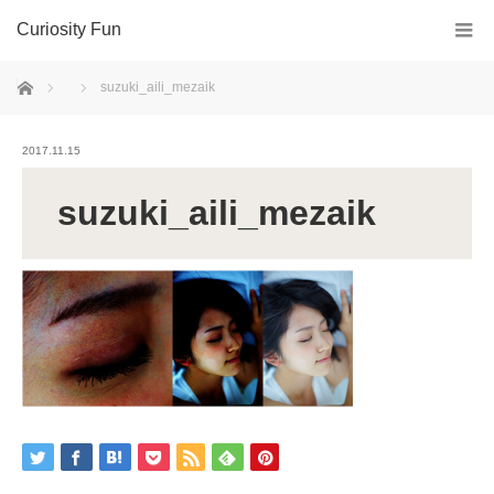
Curiosity Fun
ホーム
suzuki_aili_mezaik
2017.11.15
suzuki_aili_mezaik