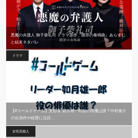
悪魔の弁護人 御子柴礼司 ドラマ原作『贖罪の奏鳴曲』あらすじ
と結末ネタバレ
ドラマ
【#コールドゲーム】支部長 如月雄一郎役の俳優は誰？中村俊介
の出演作や経歴に注目…
女性芸能人