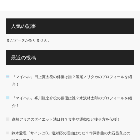
人気の記事
まだデータがありません。
最近の投稿
『マイハル』田上寛太役の俳優は誰？濱尾ノリタカのプロフィールを紹
介！
『マイハル』峯川龍之介役の俳優は誰？水沢林太郎のプロフィールを紹
介！
森崎アリスのダイエット法は何？食事や運動など痩せ方を伝授！
鈴木愛理「サインはB」塩対応の理由はなぜ？作詞作曲の大石昌良との