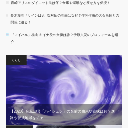
森崎アリスのダイエット法は何？食事や運動など痩せ方を伝授！
鈴木愛理「サインはB」塩対応の理由はなぜ？作詞作曲の大石昌良との
関係に迫る！
『マイハル』桂山 キイナ役の女優は誰？伊原六花のプロフィールを紹
介！
くらし
【2020】台風10号「ハイシェン」の名前の由来や意味は何？進
路や警戒地域をチェ…