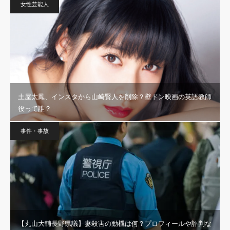
女性芸能人
土屋太鳳、インスタから山崎賢人を削除？壁ドン映画の英語教師
役って誰？
事件・事故
【丸山大輔長野県議】妻殺害の動機は何？プロフィールや評判な