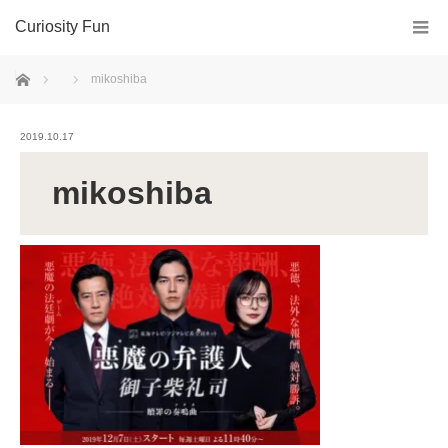
Curiosity Fun
ホーム
mikoshiba
2019.10.17
mikoshiba